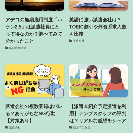
アデコの無期雇用制度「ハ
英語に強い派遣会社は？
ケン2.5」は派遣社員にと
TOEIC割引や外資系求人数
って得なのか？調べてみて
も比較
分かったこと
派遣会社
無期雇用派遣
派遣会社の複数登録はバレ
【派遣＆紹介予定派遣を利
る？ありがちなNG行動
用】テンプスタッフの評判
【対策あり】
は？リアルな感想をシェア
派遣会社
紹介予定派遣