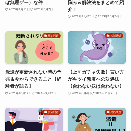
ぼ無理ゲー）な件
悩み＆解決法をまとめて紹
介！
2023年1月11日
2023年3月7日
2021年11月28日
2023年10月24日
契約問題
人間関係
派遣が更新されない時の予
【上司ガチャ失敗】言い方
兆＆今からできること【経
がキツイ態度への対処法
験者が語る】
【合わない奴は合わない】
2021年10月12日
2024年9月24日
2021年8月4日
2024年11月26日
契約問題
契約問題